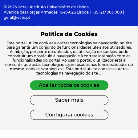
© 2026 Iscte - Instituto Universitário de Lisboa
Avenida das Forças Armadas, 1649-026 Lisboa | +351 217 903 000 |
geral@iscte.pt
Elogios, Sugestões e Reclamações
Termos e condições
Canal de denúncia
Política de Cookies
Este portal utiliza cookies e outras tecnologias na navegação no site
para garantir um conjunto de funcionalidades úteis aos utilizadores.
A inibição, por parte do utilizador, da utilização de cookies, pode
constituir um obstáculo à navegação e à correta interação com as
ACREDITAÇÕES E ASSOCIAÇÕES
funcionalidades do portal. Ao usar o portal, o utilizador está a
consentir que estas tecnologias sejam usadas nas funcionalidades do
mesmo. cookies.warning.xs = Este portal utiliza cookies e outras
tecnologias na navegação do site ...
Aceitar todos os cookies
Saber mais
FINANCIAMENTO
Configurar cookies