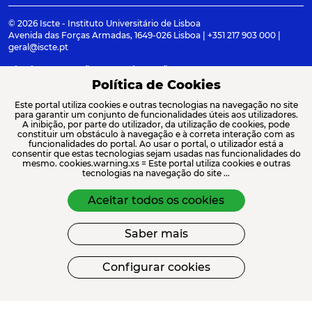
© 2026 Iscte - Instituto Universitário de Lisboa
Avenida das Forças Armadas, 1649-026 Lisboa | +351 217 903 000 |
geral@iscte.pt
Elogios, Sugestões e Reclamações
Termos e condições
Canal de denúncia
Política de Cookies
Este portal utiliza cookies e outras tecnologias na navegação no site
para garantir um conjunto de funcionalidades úteis aos utilizadores.
A inibição, por parte do utilizador, da utilização de cookies, pode
constituir um obstáculo à navegação e à correta interação com as
ACREDITAÇÕES E ASSOCIAÇÕES
funcionalidades do portal. Ao usar o portal, o utilizador está a
consentir que estas tecnologias sejam usadas nas funcionalidades do
mesmo. cookies.warning.xs = Este portal utiliza cookies e outras
tecnologias na navegação do site ...
Aceitar todos os cookies
Saber mais
FINANCIAMENTO
Configurar cookies