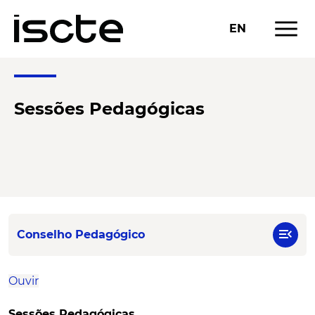
menu
EN
Sessões Pedagógicas
menu_open
Conselho Pedagógico
Ouvir
Sessões Pedagógicas