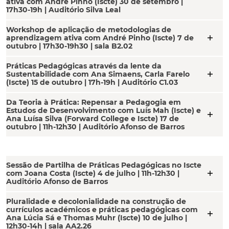
ativa com André Pinho (Iscte) 30 de setembro |
17h30-19h | Auditório Silva Leal
Workshop de aplicação de metodologias de
add
aprendizagem ativa com André Pinho (Iscte) 7 de
outubro | 17h30-19h30 | sala B2.02
Práticas Pedagógicas através da lente da
add
Sustentabilidade com Ana Simaens, Carla Farelo
(Iscte) 15 de outubro | 17h-19h | Auditório C1.03
Da Teoria à Prática: Repensar a Pedagogia em
Estudos de Desenvolvimento com Luís Mah (Iscte) e
add
Ana Luísa Silva (Forward College e Iscte) 17 de
outubro | 11h-12h30 | Auditório Afonso de Barros
Sessão de Partilha de Práticas Pedagógicas no Iscte
add
com Joana Costa (Iscte) 4 de julho | 11h-12h30 |
Auditório Afonso de Barros
Pluralidade e decolonialidade na construção de
currículos académicos e práticas pedagógicas com
add
Ana Lúcia Sá e Thomas Muhr (Iscte) 10 de julho |
12h30-14h | sala AA2.26