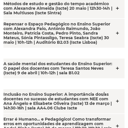
Métodos de estudo e gestão do tempo académico
add
com Alexandre Almeida (Iscte) 20 maio | 12h30-14h |
Sala Multiusos (Iscte Sintra)
Repensar o Espaço Pedagógico no Ensino Superior
com Alexandra Paio, António Raimundo, João
add
Monteiro, Patrícia Costa, Pedro Pinto, Sandra
Mateus, Sónia Pintassilgo, Teresa Seabra (Iscte) 30
maio | 10h-12h | Auditório B2.03 (Iscte Lisboa)
A saúde mental dos estudantes do Ensino Superior:
add
O papel dos docentes com Teresa Santos Neves
(Iscte) 9 de abril | 10h-12h | sala B1.02
Inclusão no Ensino Superior: A importância dos/as
docentes no sucesso de estudantes com NEE com
add
Ana Ângelo e Elisabete Oliveira (Iscte) 13 de março |
14h30-16h | sala AA4.06 Clube Iscte
Errar é Humano… e Pedagógico! Como transformar
erros em oportunidades de aprendizagem com
add