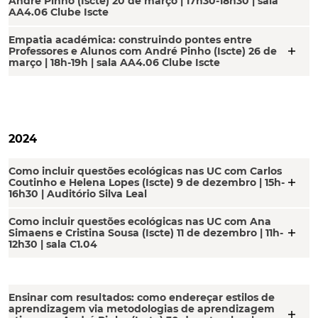
André Pinho (Iscte) 20 de março | 17h30-18h30 | sala
AA4.06 Clube Iscte
Empatia académica: construindo pontes entre
add
Professores e Alunos com André Pinho (Iscte) 26 de
março | 18h-19h | sala AA4.06 Clube Iscte
2024
Como incluir questões ecológicas nas UC com Carlos
add
Coutinho e Helena Lopes (Iscte) 9 de dezembro | 15h-
16h30 | Auditório Silva Leal
Como incluir questões ecológicas nas UC com Ana
add
Simaens e Cristina Sousa (Iscte) 11 de dezembro | 11h-
12h30 | sala C1.04
Ensinar com resultados: como endereçar estilos de
aprendizagem via metodologias de aprendizagem
add