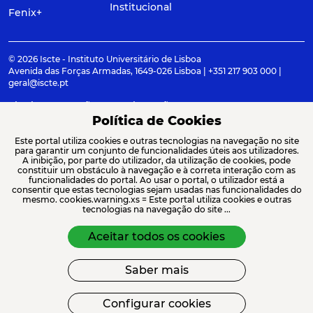
Institucional
Fenix+
© 2026 Iscte - Instituto Universitário de Lisboa
Avenida das Forças Armadas, 1649-026 Lisboa | +351 217 903 000 |
geral@iscte.pt
Elogios, Sugestões e Reclamações
Termos e condições
Canal de denúncia
Política de Cookies
Este portal utiliza cookies e outras tecnologias na navegação no site
para garantir um conjunto de funcionalidades úteis aos utilizadores.
A inibição, por parte do utilizador, da utilização de cookies, pode
constituir um obstáculo à navegação e à correta interação com as
ACREDITAÇÕES E ASSOCIAÇÕES
funcionalidades do portal. Ao usar o portal, o utilizador está a
consentir que estas tecnologias sejam usadas nas funcionalidades do
mesmo. cookies.warning.xs = Este portal utiliza cookies e outras
tecnologias na navegação do site ...
Aceitar todos os cookies
Saber mais
FINANCIAMENTO
Configurar cookies