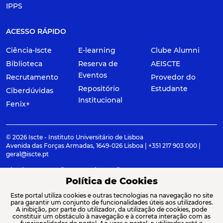
IPPS
ACESSO RÁPIDO
Ciência-Iscte
E-learning
Clube Alumni
Biblioteca
Reserva de
AEISCTE
Eventos
Recrutamento
Provedor do
Repositório
Estudante
Ciberdúvidas
Institucional
Fenix+
© 2026 Iscte - Instituto Universitário de Lisboa
Avenida das Forças Armadas, 1649-026 Lisboa | +351 217 903 000 |
geral@iscte.pt
Elogios, Sugestões e Reclamações
Termos e condições
Canal de denúncia
Política de Cookies
Este portal utiliza cookies e outras tecnologias na navegação no site
para garantir um conjunto de funcionalidades úteis aos utilizadores.
A inibição, por parte do utilizador, da utilização de cookies, pode
constituir um obstáculo à navegação e à correta interação com as
ACREDITAÇÕES E ASSOCIAÇÕES