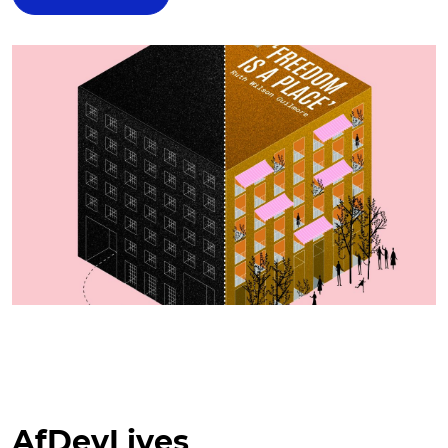
AfDevLives