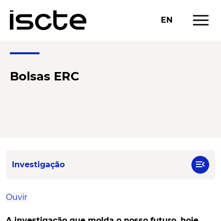
menu
EN
Bolsas ERC
menu_open
Investigação
Ouvir
A investigação que molda o nosso futuro, hoje.