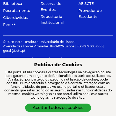
Biblioteca
Reserva de
AEISCTE
Eventos
Recrutamento
Provedor do
Repositório
Estudante
Ciberdúvidas
Institucional
Fenix+
© 2026 Iscte - Instituto Universitário de Lisboa
Avenida das Forças Armadas, 1649-026 Lisboa | +351 217 903 000 |
geral@iscte.pt
Elogios, Sugestões e Reclamações
Termos e condições
Canal de denúncia
Política de Cookies
Este portal utiliza cookies e outras tecnologias na navegação no site
para garantir um conjunto de funcionalidades úteis aos utilizadores.
A inibição, por parte do utilizador, da utilização de cookies, pode
constituir um obstáculo à navegação e à correta interação com as
ACREDITAÇÕES E ASSOCIAÇÕES
funcionalidades do portal. Ao usar o portal, o utilizador está a
consentir que estas tecnologias sejam usadas nas funcionalidades do
mesmo. cookies.warning.xs = Este portal utiliza cookies e outras
tecnologias na navegação do site ...
Aceitar todos os cookies