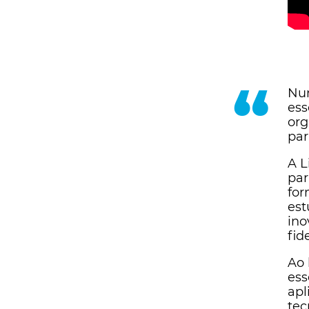
“
Num
ess
org
par
A L
par
for
est
ino
fid
Ao 
ess
apl
tec