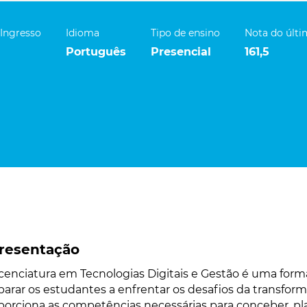
 Ingresso
Idioma
Tipo de ensino
Nota do últ
Português
Presencial
161,5
resentação
icenciatura em Tecnologias Digitais e Gestão é uma for
parar os estudantes a enfrentar os desafios da transform
porciona as competências necessárias para conceber, pl