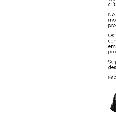
crí
No 
mol
pro
Os 
con
emp
pro
Se 
des
Esp