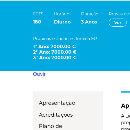
ECTS
Horário
Duração
Provas de
180
Diurno
3 Anos
Ver
Propinas estudantes fora da EU
1º Ano: 7000.00 €
2º Ano: 7000.00 €
3º Ano: 7000.00 €
Ouvir
Apresentação
Ap
Acreditações
A L
pre
Plano de
pro