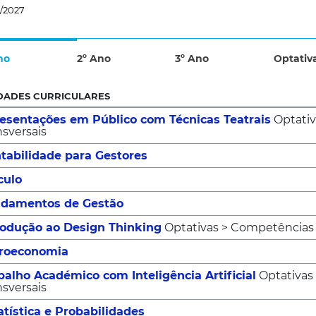
/2027
no
2º Ano
3º Ano
Optativ
DADES CURRICULARES
esentações em Público com Técnicas Teatrais
Optati
nsversais
tabilidade para Gestores
culo
damentos de Gestão
rodução ao Design Thinking
Optativas > Competências 
roeconomia
balho Académico com Inteligência Artificial
Optativas
nsversais
atística e Probabilidades