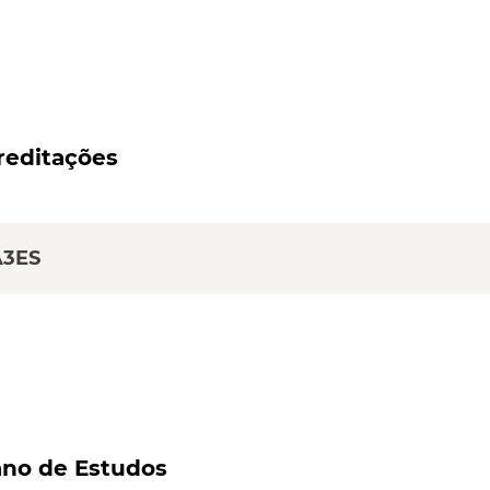
reditações
A3ES
ano de Estudos