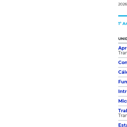
2026
1º A
UNI
Apr
Tra
Con
Cál
Fun
Int
Mic
Tra
Tra
Est