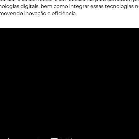
nologias digitais, bem como integrar essas tecnologias n
movendo inovação e eficiência.