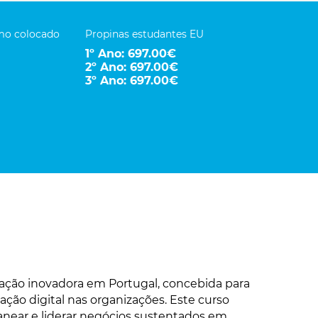
imo colocado
Propinas estudantes EU
1º Ano: 697.00€
2º Ano: 697.00€
3º Ano: 697.00€
mação inovadora em Portugal, concebida para
ação digital nas organizações. Este curso
anear e liderar negócios sustentados em