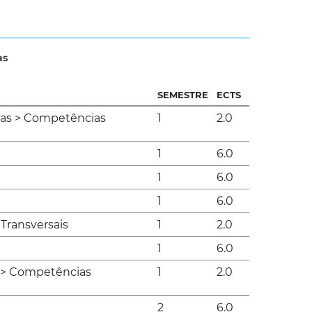
as
SEMESTRE
ECTS
vas > Competências
1
2.0
1
6.0
1
6.0
1
6.0
Transversais
1
2.0
1
6.0
 > Competências
1
2.0
2
6.0