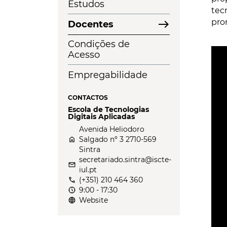
Estudos
tec
east
pro
Docentes
Condições de
Acesso
Empregabilidade
CONTACTOS
Escola de Tecnologias
Digitais Aplicadas
Avenida Heliodoro
home
Salgado nº 3 2710-569
Sintra
secretariado.sintra@iscte-
email
iul.pt
call
(+351) 210 464 360
nest_clock_farsight_analog
9:00 - 17:30
language
Website