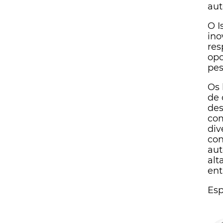
au
O I
ino
res
opo
pes
Os 
de 
des
com
div
con
aut
alt
ent
Esp