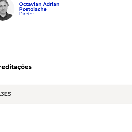
Octavian Adrian
Postolache
Diretor
reditações
A3ES