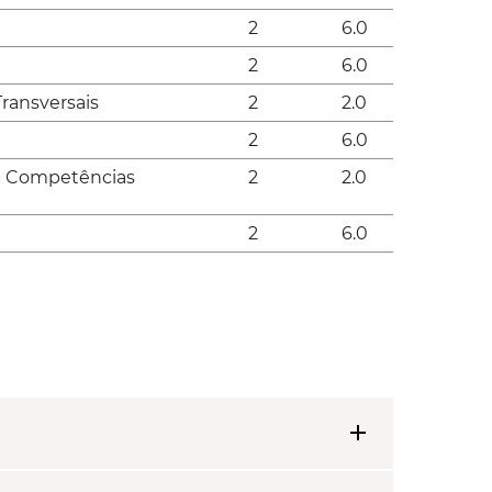
2
6.0
2
6.0
ransversais
2
2.0
2
6.0
> Competências
2
2.0
2
6.0
add