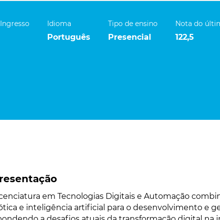
 Ingresso
Idioma
Tipo de ensino
Nota do últ
Português
Presencial
122,5
resentação
icenciatura em Tecnologias Digitais e Automação combin
ótica e inteligência artificial para o desenvolvimento e 
pondendo a desafios atuais da transformação digital na in