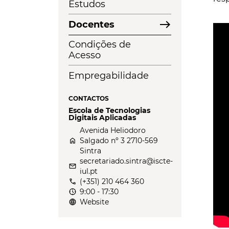
Estudos
east
Docentes
Condições de
Acesso
Empregabilidade
CONTACTOS
Escola de Tecnologias
Digitais Aplicadas
Avenida Heliodoro
home
Salgado nº 3 2710-569
Sintra
secretariado.sintra@iscte-
email
iul.pt
call
(+351) 210 464 360
nest_clock_farsight_analog
9:00 - 17:30
language
Website