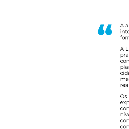
“
A a
int
for
A L
prá
com
pla
cid
med
rea
Os 
exp
con
nív
con
con