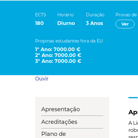
ECTS
Horário
Duração
Provas de
180
Diurno
3 Anos
Ver
Propinas estudantes fora da EU
1º Ano: 7000.00 €
2º Ano: 7000.00 €
3º Ano: 7000.00 €
Ouvir
Apresentação
Ap
Acreditações
A L
rob
Plano de
res