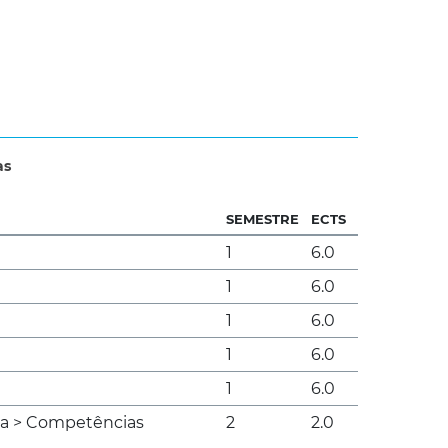
as
SEMESTRE
ECTS
1
6.0
1
6.0
1
6.0
1
6.0
1
6.0
va > Competências
2
2.0