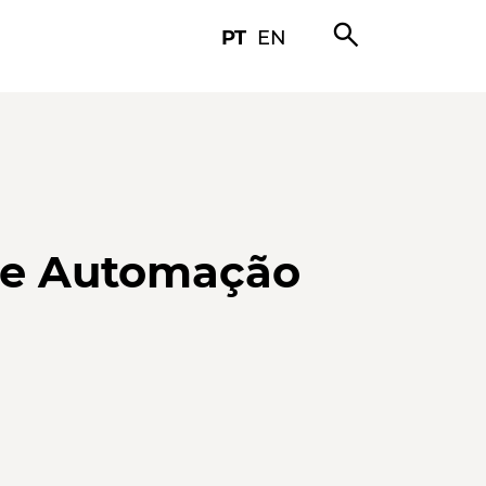
search
PT
EN
s e Automação