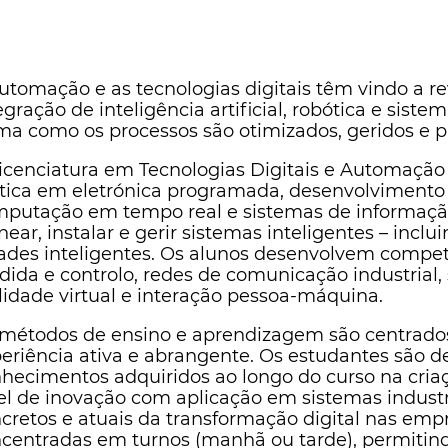
utomação e as tecnologias digitais têm vindo a re
egração de inteligência artificial, robótica e siste
ma como os processos são otimizados, geridos e 
icenciatura em Tecnologias Digitais e Automaçã
tica em eletrónica programada, desenvolvimento 
putação em tempo real e sistemas de informaçã
near, instalar e gerir sistemas inteligentes – incl
ades inteligentes. Os alunos desenvolvem compe
ida e controlo, redes de comunicação industrial, s
lidade virtual e interação pessoa-máquina.
métodos de ensino e aprendizagem são centrad
eriência ativa e abrangente. Os estudantes são des
hecimentos adquiridos ao longo do curso na criaçã
el de inovação com aplicação em sistemas industr
cretos e atuais da transformação digital nas empre
centradas em turnos (manhã ou tarde), permitindo