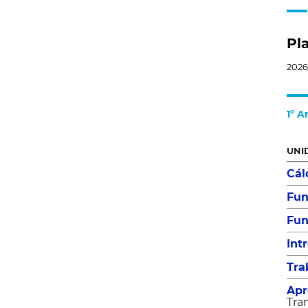
Pl
2026
1º A
UNI
Cál
Fun
Fun
Int
Tra
Apr
Tra