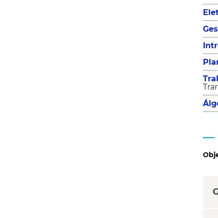
Ele
Ges
Int
Pla
Tra
Tra
Álg
Obje
G