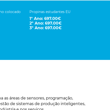
imo colocado
Propinas estudantes EU
1º Ano: 697.00€
2º Ano: 697.00€
3º Ano: 697.00€
a as áreas de sensores, programação,
gestão de sistemas de produção inteligentes,
dústria e nos serviços.