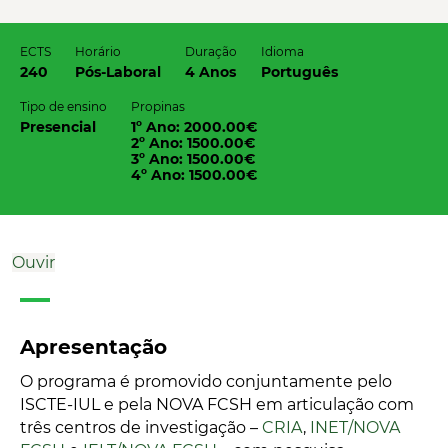
ECTS
Horário
Duração
Idioma
240
Pós-Laboral
4 Anos
Português
Tipo de ensino
Propinas
Presencial
1º Ano: 2000.00€
2º Ano: 1500.00€
3º Ano: 1500.00€
4º Ano: 1500.00€
Ouvir
Apresentação
O programa é promovido conjuntamente pelo
ISCTE-IUL e pela NOVA FCSH em articulação com
três centros de investigação –
CRIA
,
INET/NOVA