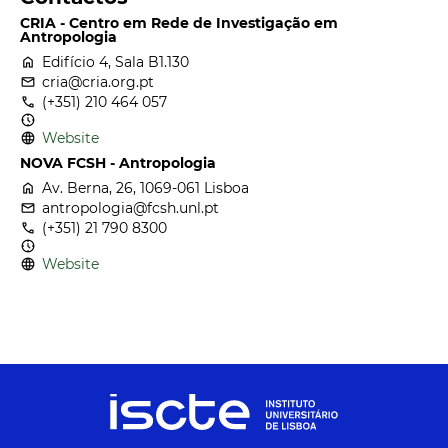
CRIA - Centro em Rede de Investigação em
Antropologia
home
Edifício 4, Sala B1.130
email
cria@cria.org.pt
call
(+351) 210 464 057
nest_clock_farsight_analog
language
Website
NOVA FCSH - Antropologia
home
Av. Berna, 26, 1069-061 Lisboa
email
antropologia@fcsh.unl.pt
call
(+351) 21 790 8300
nest_clock_farsight_analog
language
Website