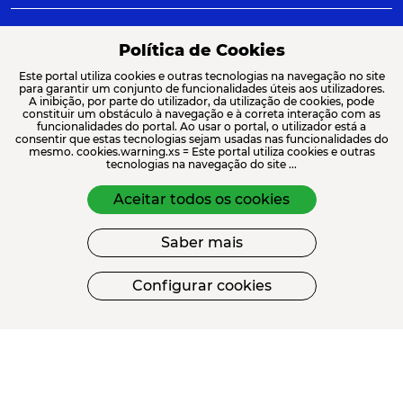
© 2026 Iscte - Instituto Universitário de Lisboa
Avenida das Forças Armadas, 1649-026 Lisboa | +351 217 903 000 |
Política de Cookies
geral@iscte.pt
Este portal utiliza cookies e outras tecnologias na navegação no site
para garantir um conjunto de funcionalidades úteis aos utilizadores.
Elogios, Sugestões e Reclamações
A inibição, por parte do utilizador, da utilização de cookies, pode
Termos e condições
Canal de denúncia
constituir um obstáculo à navegação e à correta interação com as
funcionalidades do portal. Ao usar o portal, o utilizador está a
consentir que estas tecnologias sejam usadas nas funcionalidades do
mesmo. cookies.warning.xs = Este portal utiliza cookies e outras
tecnologias na navegação do site ...
ACREDITAÇÕES E ASSOCIAÇÕES
Aceitar todos os cookies
Saber mais
Configurar cookies
FINANCIAMENTO