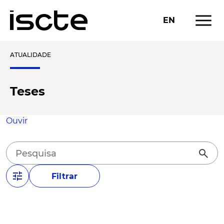
menu
EN
ATUALIDADE
Teses
Ouvir
search
tune
Filtrar