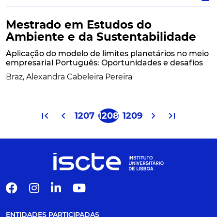
Mestrado em Estudos do
Ambiente e da Sustentabilidade
Aplicação do modelo de limites planetários no meio
empresarial Português: Oportunidades e desafios
Braz, Alexandra Cabeleira Pereira
first_page
chevron_left
chevron_right
last_page
1207
1208
1209
Início
Anterior
Seguinte
Última
ENTIDADES PARTICIPADAS