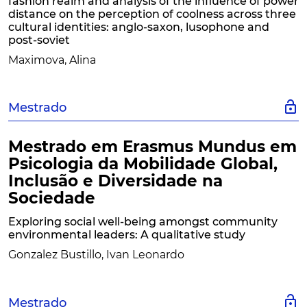
fashion realm and analysis of the influence of power
distance on the perception of coolness across three
cultural identities: anglo-saxon, lusophone and
post-soviet
Maximova, Alina
lock_open
Mestrado
Mestrado em Erasmus Mundus em
Psicologia da Mobilidade Global,
Inclusão e Diversidade na
Sociedade
Exploring social well-being amongst community
environmental leaders: A qualitative study
Gonzalez Bustillo, Ivan Leonardo
lock_open
Mestrado