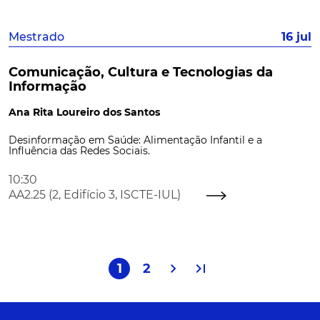
Mestrado
16 jul
Comunicação, Cultura e Tecnologias da
Informação
Ana Rita Loureiro dos Santos
Desinformação em Saúde: Alimentação Infantil e a
Influência das Redes Sociais.
10:30
AA2.25 (2, Edifício 3, ISCTE-IUL)
chevron_right
last_page
1
2
Seguinte
Última