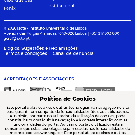
Ciberdúvidas
Institucional
Fenix+
© 2026 Iscte - Instituto Universitário de Lisboa
Avenida das Forças Armadas, 1649-026 Lisboa | +351 217 903 000 |
geral@iscte.pt
Elogios, Sugestões e Reclamações
Termos e condições
Canal de denúncia
ACREDITAÇÕES E ASSOCIAÇÕES
Política de Cookies
Este portal utiliza cookies e outras tecnologias na navegação no site
para garantir um conjunto de funcionalidades úteis aos utilizadores.
A inibição, por parte do utilizador, da utilização de cookies, pode
constituir um obstáculo à navegação e à correta interação com as
FINANCIAMENTO
funcionalidades do portal. Ao usar o portal, o utilizador está a
consentir que estas tecnologias sejam usadas nas funcionalidades do
mesmo. cookies.warning.xs = Este portal utiliza cookies e outras