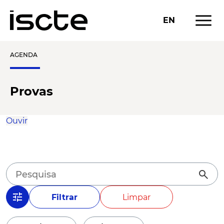
menu
EN
AGENDA
Provas
Ouvir
search
tune
Filtrar
Limpar