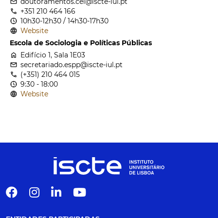
email
doutoramentos.cei@iscte-iul.pt
call
+351 210 464 166
nest_clock_farsight_analog
10h30-12h30 / 14h30-17h30
language
Website
Escola de Sociologia e Políticas Públicas
home
Edifício 1, Sala 1E03
email
secretariado.espp@iscte-iul.pt
call
(+351) 210 464 015
nest_clock_farsight_analog
9:30 - 18:00
language
Website