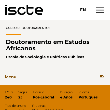
menu
EN
CURSOS
DOUTORAMENTOS
chevron_right
Doutoramento em Estudos
Africanos
Escola de Sociologia e Políticas Públicas
menu_open
Menu
ECTS
Vagas
Horário
Duração
Idioma
240
25
Pós-Laboral
4 Anos
Português
Tipo de ensino
Propinas