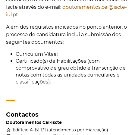
Iscte
através do e-mail:
doutoramentos.cei@iscte-
iul.pt
Além dos requisitos indicados no ponto anterior, o
processo de candidatura inclui a submissão dos
seguintes documentos:
Curriculum Vitae;
Certificado(s) de Habilitações (com
comprovativo de grau obtido e transcrição de
notas com todas as unidades curriculares e
classificações)
.
Contactos
Doutoramentos CEI-Iscte
home
Edifício 4, B1.131 (atendimento por marcação)