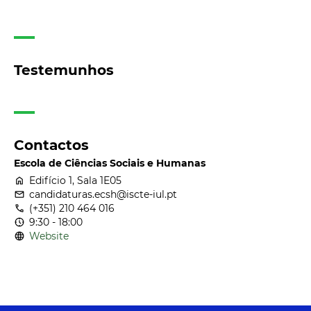
Testemunhos
Contactos
Escola de Ciências Sociais e Humanas
home
Edifício 1, Sala 1E05
email
candidaturas.ecsh@iscte-iul.pt
call
(+351) 210 464 016
nest_clock_farsight_analog
9:30 - 18:00
language
Website