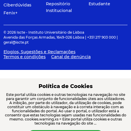
Repositório
Estudante
Ciberdúvidas
Institucional
Fenix+
© 2026 Iscte - Instituto Universitário de Lisboa
Avenida das Forças Armadas, 1649-026 Lisboa | +351 217 903 000 |
geral@iscte.pt
Elogios, Sugestões e Reclamações
Termos e condições
Canal de denúncia
ACREDITAÇÕES E ASSOCIAÇÕES
Política de Cookies
Este portal utiliza cookies e outras tecnologias na navegação no site
para garantir um conjunto de funcionalidades úteis aos utilizadores.
A inibição, por parte do utilizador, da utilização de cookies, pode
constituir um obstáculo à navegação e à correta interação com as
funcionalidades do portal. Ao usar o portal, o utilizador está a
consentir que estas tecnologias sejam usadas nas funcionalidades do
mesmo. cookies.warning.xs = Este portal utiliza cookies e outras
tecnologias na navegação do site ...
FINANCIAMENTO