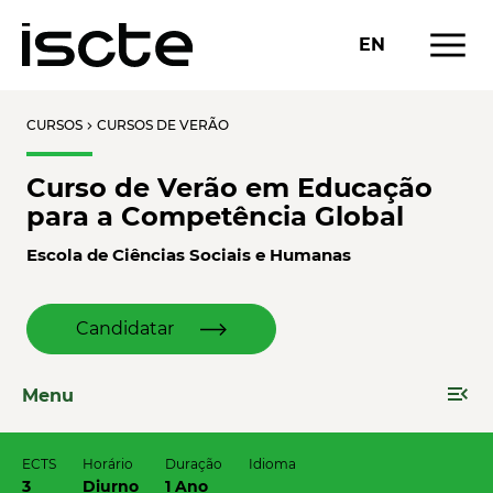
menu
EN
CURSOS
CURSOS DE VERÃO
chevron_right
Curso de Verão em Educação
para a Competência Global
Escola de Ciências Sociais e Humanas
Candidatar
menu_open
Menu
ECTS
Horário
Duração
Idioma
3
Diurno
1 Ano