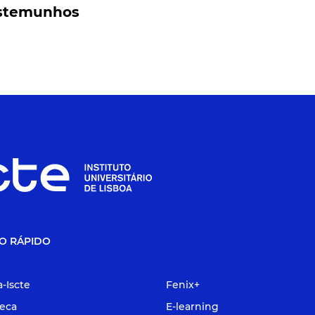
stemunhos
O RÁPIDO
a-Iscte
Fenix+
teca
E-learning