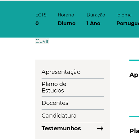
ECTS
Horário
Duração
Idioma
0
Diurno
1 Ano
Portugu
Ouvir
Apresentação
Ap
Plano de
Estudos
Docentes
Candidatura
east
Testemunhos
Pl