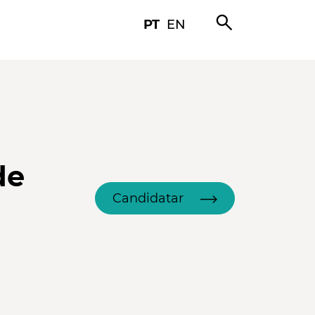
search
PT
EN
de
Candidatar