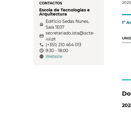
2025
CONTACTOS
Escola de Tecnologias e
Arquitectura
Edifício Sedas Nunes,
1º A
home
Sala 1E07
secretariado.ista@iscte-
email
UNI
iul.pt
call
(+351) 210 464 013
nest_clock_farsight_analog
9:30 - 18:00
language
Website
Do
202