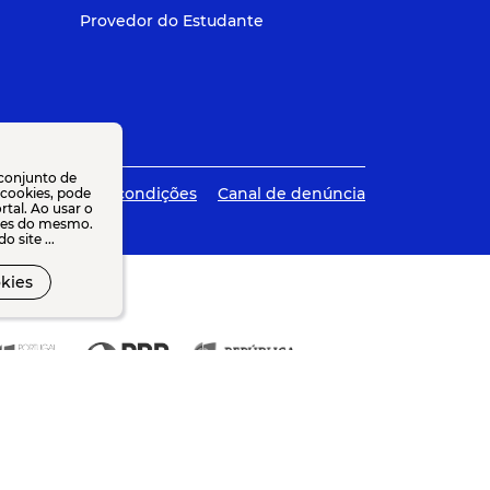
Provedor do Estudante
 conjunto de
ões
Termos e condições
Canal de denúncia
e cookies, pode
tal. Ao usar o
dades do mesmo.
 site ...
kies
O