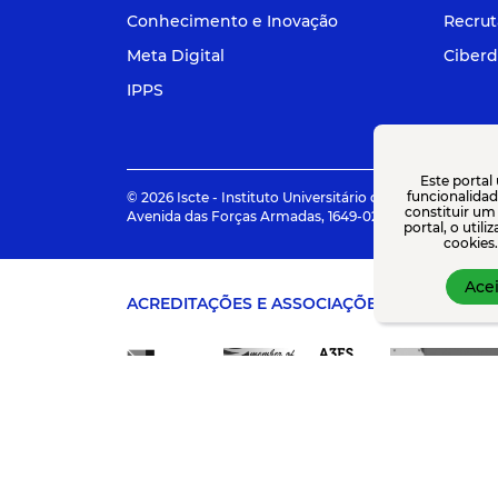
Conhecimento e Inovação
Recru
Meta Digital
Ciberd
IPPS
Este portal
funcionalidade
© 2026 Iscte - Instituto Universitário de Lisboa
constituir um
Avenida das Forças Armadas, 1649-026 Lisboa | +351 217
portal, o util
cookies.
Acei
ACREDITAÇÕES E ASSOCIAÇÕES