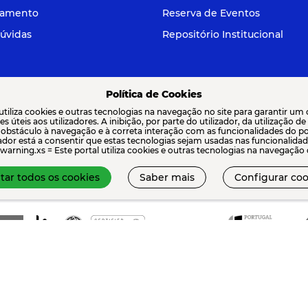
tamento
Reserva de Eventos
úvidas
Repositório Institucional
Política de Cookies
 utiliza cookies e outras tecnologias na navegação no site para garantir um
Elogios, Sugestões e Reclamaç
s úteis aos utilizadores. A inibição, por parte do utilizador, da utilização d
 obstáculo à navegação e à correta interação com as funcionalidades do por
 903 000 | geral@iscte.pt
izador está a consentir que estas tecnologias sejam usadas nas funcionali
warning.xs = Este portal utiliza cookies e outras tecnologias na navegação do
tar todos os cookies
Saber mais
Configurar coo
FINANCIAMENT