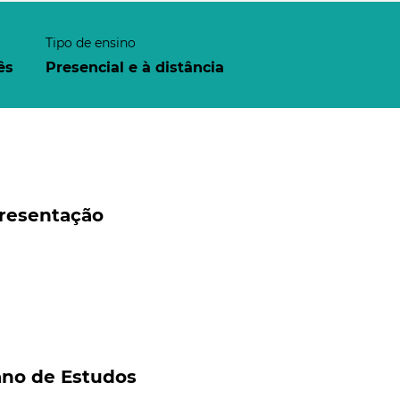
Tipo de ensino
ês
Presencial e à distância
resentação
ano de Estudos