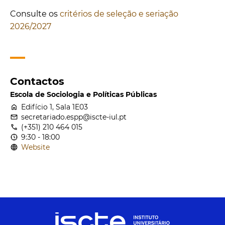
Consulte os
critérios de seleção e seriação
2026/2027
Contactos
Escola de Sociologia e Políticas Públicas
home
Edifício 1, Sala 1E03
email
secretariado.espp@iscte-iul.pt
call
(+351) 210 464 015
nest_clock_farsight_analog
9:30 - 18:00
language
Website