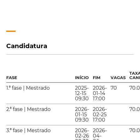
Candidatura
TAX
FASE
INÍCIO
FIM
VAGAS
CAN
1.ª fase | Mestrado
2025-
2026-
70
70.
12-15
01-14
09:30
17:00
2.ª fase | Mestrado
2026-
2026-
70.
01-15
02-25
09:30
17:00
3.ª fase | Mestrado
2026-
2026-
70.
02-26
04-