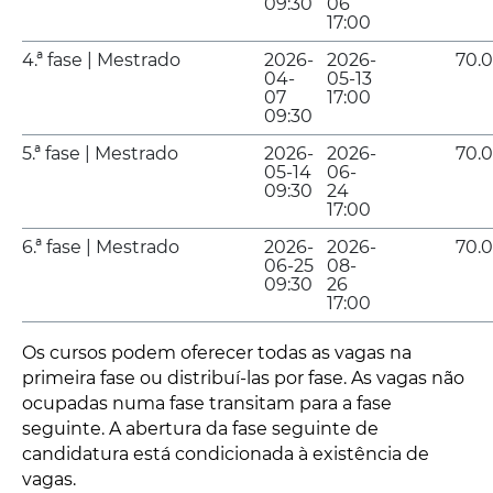
09:30
06
17:00
4.ª fase | Mestrado
2026-
2026-
70.
04-
05-13
07
17:00
09:30
5.ª fase | Mestrado
2026-
2026-
70.
05-14
06-
09:30
24
17:00
6.ª fase | Mestrado
2026-
2026-
70.
06-25
08-
09:30
26
17:00
Os cursos podem oferecer todas as vagas na
primeira fase ou distribuí-las por fase. As vagas não
ocupadas numa fase transitam para a fase
seguinte. A abertura da fase seguinte de
candidatura está condicionada à existência de
vagas.