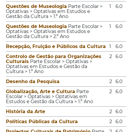
Questões de Museologia
Parte Escolar >
1
6.0
Optativas > Optativas em Estudos e
Gestão da Cultura > 1.º Ano
Questões de Museologia
Parte Escolar >
1
6.0
Optativas > Optativas em Estudos e
Gestão da Cultura > 2.º Ano
Recepção, Fruição e Públicos da Cultura
1
6.0
Controlo de Gestão para Organizações
2
6.0
Culturais
Parte Escolar > Optativas >
Optativas em Estudos e Gestão da
Cultura > 1.º Ano
Desenho da Pesquisa
2
6.0
Globalização, Arte e Cultura
Parte
2
6.0
Escolar > Optativas > Optativas em
Estudos e Gestão da Cultura > 1.º Ano
História da Arte
2
6.0
Políticas Públicas da Cultura
2
6.0
Projectos Culturais de Património
Parte
2
6.0