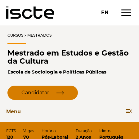
menu
EN
CURSOS
MESTRADOS
chevron_right
Mestrado em Estudos e Gestão
da Cultura
Escola de Sociologia e Políticas Públicas
Candidatar
menu_open
Menu
ECTS
Vagas
Horário
Duração
Idioma
120
70
Pós-Laboral
2 Anos
Português