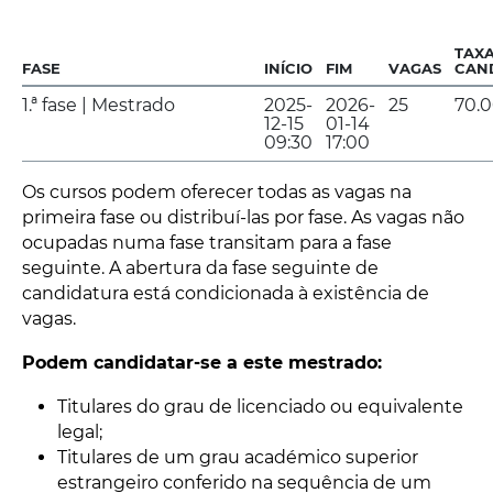
TAXA
FASE
INÍCIO
FIM
VAGAS
CAN
1.ª fase | Mestrado
2025-
2026-
25
70.
12-15
01-14
09:30
17:00
Os cursos podem oferecer todas as vagas na
primeira fase ou distribuí-las por fase. As vagas não
ocupadas numa fase transitam para a fase
seguinte. A abertura da fase seguinte de
candidatura está condicionada à existência de
vagas.
Podem candidatar-se a este mestrado:
Titulares do grau de licenciado ou equivalente
legal;
Titulares de um grau académico superior
estrangeiro conferido na sequência de um