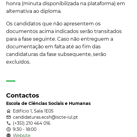
honra (minuta disponibilizada na plataforma) em
alternativa ao diploma.
Os candidatos que não apresentem os
documentos acima indicados serão transitados
para a fase seguinte. Caso não entreguem a
documentação em falta até ao fim das
candidaturas da fase subsequente, serão
excluídos.
Contactos
Escola de Ciências Sociais e Humanas
home
Edifício 1, Sala 1E05
email
candidaturas.ecsh@iscte-iul.pt
call
(+351) 210 464 016
nest_clock_farsight_analog
9:30 - 18:00
language
Website