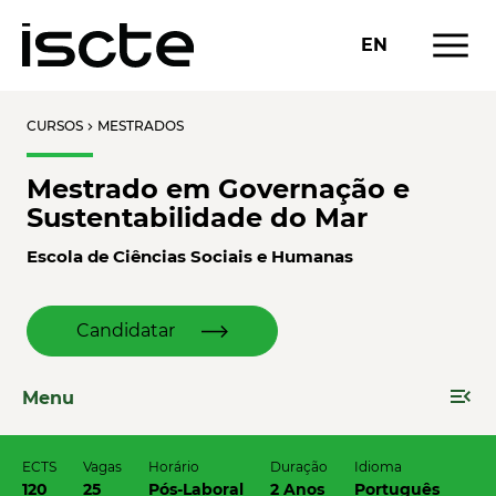
menu
EN
CURSOS
MESTRADOS
chevron_right
Mestrado em Governação e
Sustentabilidade do Mar
Escola de Ciências Sociais e Humanas
Candidatar
menu_open
Menu
ECTS
Vagas
Horário
Duração
Idioma
120
25
Pós-Laboral
2 Anos
Português