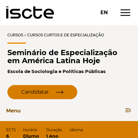
menu
EN
CURSOS
CURSOS CURTOS E DE ESPECIALIZAÇÃO
chevron_right
Seminário de Especialização
em América Latina Hoje
Escola de Sociologia e Políticas Públicas
Candidatar
menu_open
Menu
ECTS
Horário
Duração
Idioma
6
Diurno
1 Ano