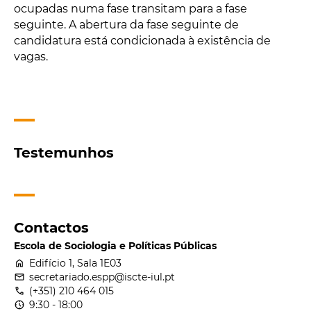
ocupadas numa fase transitam para a fase
seguinte. A abertura da fase seguinte de
candidatura está condicionada à existência de
vagas.
Testemunhos
Contactos
Escola de Sociologia e Políticas Públicas
home
Edifício 1, Sala 1E03
email
secretariado.espp@iscte-iul.pt
call
(+351) 210 464 015
nest_clock_farsight_analog
9:30 - 18:00