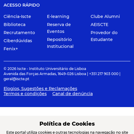
ACESSO RÁPIDO
Ciência-Iscte
E-learning
Clube Alumni
Biblioteca
Reserva de
AEISCTE
Eventos
Recrutamento
Provedor do
Repositório
Estudante
Ciberdúvidas
Institucional
Fenix+
© 2026 Iscte - Instituto Universitário de Lisboa
Avenida das Forças Armadas, 1649-026 Lisboa | +351 217 903 000 |
geral@iscte.pt
Elogios, Sugestões e Reclamações
Termos e condições
Canal de denúncia
ACREDITAÇÕES E ASSOCIAÇÕES
Política de Cookies
Este portal utiliza cookies e outras tecnologias na navegação no site