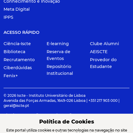
Conhecimento e Inovação
Meta Digital
IPPS
ACESSO RÁPIDO
Ciência-Iscte
E-learning
Clube Alumni
Biblioteca
Reserva de
AEISCTE
Eventos
Recrutamento
Provedor do
Repositório
Estudante
Ciberdúvidas
Institucional
Fenix+
© 2026 Iscte - Instituto Universitário de Lisboa
Avenida das Forças Armadas, 1649-026 Lisboa | +351 217 903 000 |
geral@iscte.pt
Elogios, Sugestões e Reclamações
Termos e condições
Canal de denúncia
Política de Cookies
Este portal utiliza cookies e outras tecnologias na navegação no site