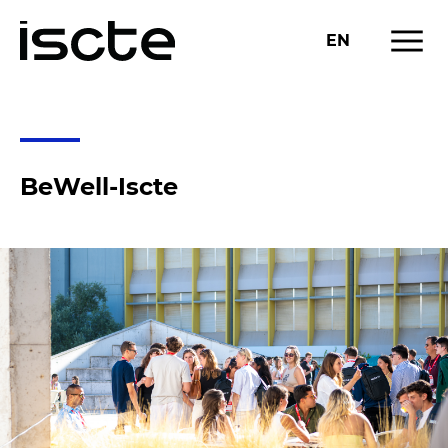
menu
EN
BEWELL-ISCTE
BeWell-Iscte