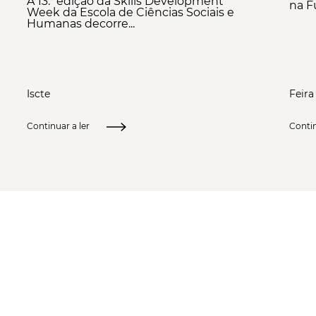
A 13.ª edição da Skills Development
na Fu
Week da Escola de Ciências Sociais e
Humanas decorre...
Iscte
Feira
Continuar a ler
Contin