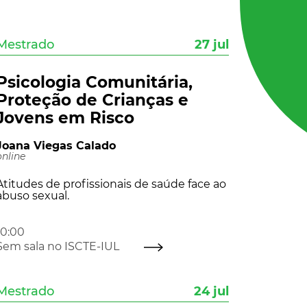
Mestrado
27 jul
Psicologia Comunitária,
Proteção de Crianças e
Jovens em Risco
Joana Viegas Calado
online
Atitudes de profissionais de saúde face ao
abuso sexual.
10:00
Sem sala no ISCTE-IUL
Mestrado
24 jul