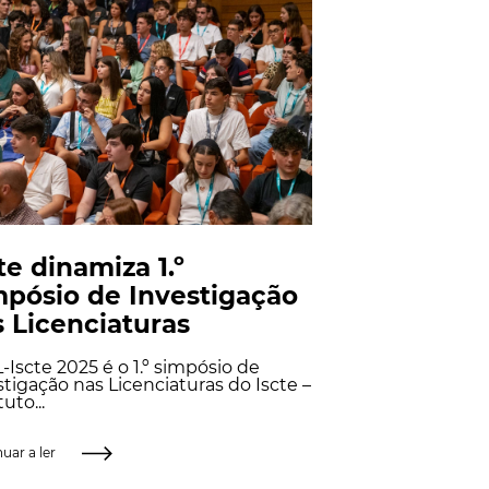
te dinamiza 1.º
mpósio de Investigação
 Licenciaturas
L-Iscte 2025 é o 1.º simpósio de
stigação nas Licenciaturas do Iscte –
tuto...
uar a ler