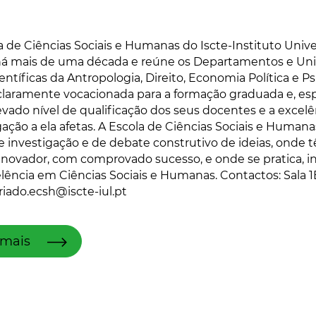
a de Ciências Sociais e Humanas do Iscte-Instituto Univers
há mais de uma década e reúne os Departamentos e Uni
ientíficas da Antropologia, Direito, Economia Política e P
claramente vocacionada para a formação graduada e, es
vado nível de qualificação dos seus docentes e a excel
gação a ela afetas. A Escola de Ciências Sociais e Huma
e investigação e de debate construtivo de ideias, onde
inovador, com comprovado sucesso, e onde se pratica, in
lência em Ciências Sociais e Humanas. Contactos: Sala 1E0
riado.ecsh@iscte-iul.pt
 mais