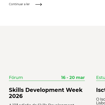
Continuar a ler
Fórum
16 - 20 mar
Est
Skills Development Week
Isc
2026
O Isc
Lisb