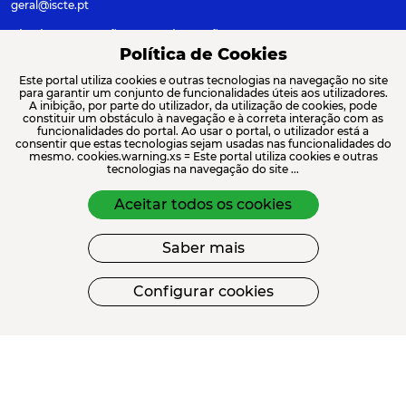
geral@iscte.pt
Elogios, Sugestões e Reclamações
Termos e condições
Canal de denúncia
Política de Cookies
Este portal utiliza cookies e outras tecnologias na navegação no site
para garantir um conjunto de funcionalidades úteis aos utilizadores.
A inibição, por parte do utilizador, da utilização de cookies, pode
constituir um obstáculo à navegação e à correta interação com as
ACREDITAÇÕES E ASSOCIAÇÕES
funcionalidades do portal. Ao usar o portal, o utilizador está a
consentir que estas tecnologias sejam usadas nas funcionalidades do
mesmo. cookies.warning.xs = Este portal utiliza cookies e outras
tecnologias na navegação do site ...
Aceitar todos os cookies
Saber mais
FINANCIAMENTO
Configurar cookies