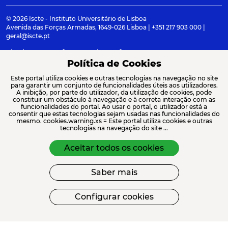
© 2026 Iscte - Instituto Universitário de Lisboa
Avenida das Forças Armadas, 1649-026 Lisboa | +351 217 903 000 |
geral@iscte.pt
Elogios, Sugestões e Reclamações
Termos e condições
Canal de denúncia
Política de Cookies
Este portal utiliza cookies e outras tecnologias na navegação no site
para garantir um conjunto de funcionalidades úteis aos utilizadores.
A inibição, por parte do utilizador, da utilização de cookies, pode
constituir um obstáculo à navegação e à correta interação com as
ACREDITAÇÕES E ASSOCIAÇÕES
funcionalidades do portal. Ao usar o portal, o utilizador está a
consentir que estas tecnologias sejam usadas nas funcionalidades do
mesmo. cookies.warning.xs = Este portal utiliza cookies e outras
tecnologias na navegação do site ...
Aceitar todos os cookies
Saber mais
FINANCIAMENTO
Configurar cookies