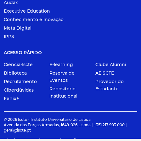
Audax
Executive Education
Conhecimento e Inovação
Meta Digital
IPPS
ACESSO RÁPIDO
Ciência-Iscte
E-learning
Clube Alumni
Biblioteca
Reserva de
AEISCTE
Eventos
Recrutamento
Provedor do
Repositório
Estudante
Ciberdúvidas
Institucional
Fenix+
© 2026 Iscte - Instituto Universitário de Lisboa
Avenida das Forças Armadas, 1649-026 Lisboa | +351 217 903 000 |
geral@iscte.pt
Elogios, Sugestões e Reclamações