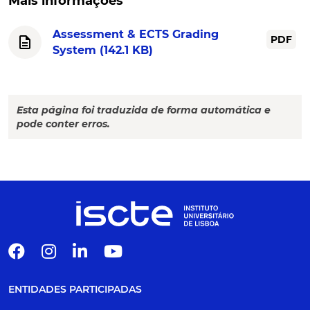
Mais informações
Assessment & ECTS Grading
description
PDF
System
(142.1 KB)
Esta página foi traduzida de forma automática e
pode conter erros.
ENTIDADES PARTICIPADAS