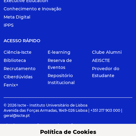
Executive Education
Conhecimento e Inovação
Meta Digital
IPPS
ACESSO RÁPIDO
Ciência-Iscte
E-learning
Clube Alumni
Biblioteca
Reserva de
AEISCTE
Eventos
Recrutamento
Provedor do
Repositório
Estudante
Ciberdúvidas
Institucional
Fenix+
© 2026 Iscte - Instituto Universitário de Lisboa
Avenida das Forças Armadas, 1649-026 Lisboa | +351 217 903 000 |
geral@iscte.pt
Elogios, Sugestões e Reclamações
Termos e condições
Canal de denúncia
Política de Cookies