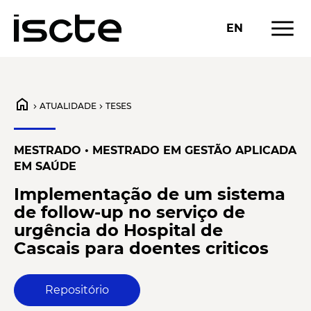
menu
EN
home
ATUALIDADE
TESES
chevron_right
chevron_right
MESTRADO
•
MESTRADO EM GESTÃO APLICADA
EM SAÚDE
Implementação de um sistema
de follow-up no serviço de
urgência do Hospital de
Cascais para doentes criticos
Repositório