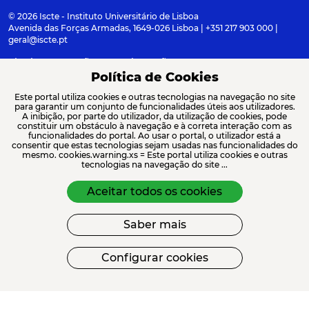
© 2026 Iscte - Instituto Universitário de Lisboa
Avenida das Forças Armadas, 1649-026 Lisboa | +351 217 903 000 |
geral@iscte.pt
Elogios, Sugestões e Reclamações
Termos e condições
Canal de denúncia
Política de Cookies
Este portal utiliza cookies e outras tecnologias na navegação no site
para garantir um conjunto de funcionalidades úteis aos utilizadores.
A inibição, por parte do utilizador, da utilização de cookies, pode
constituir um obstáculo à navegação e à correta interação com as
ACREDITAÇÕES E ASSOCIAÇÕES
funcionalidades do portal. Ao usar o portal, o utilizador está a
consentir que estas tecnologias sejam usadas nas funcionalidades do
mesmo. cookies.warning.xs = Este portal utiliza cookies e outras
tecnologias na navegação do site ...
Aceitar todos os cookies
Saber mais
FINANCIAMENTO
Configurar cookies