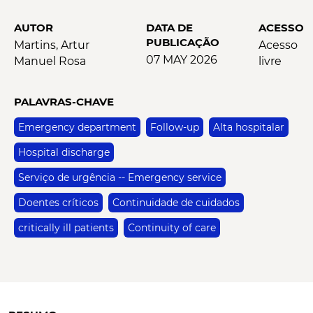
AUTOR
DATA DE
ACESSO
PUBLICAÇÃO
Martins, Artur
Acesso
07 MAY 2026
Manuel Rosa
livre
PALAVRAS-CHAVE
Emergency department
Follow-up
Alta hospitalar
Hospital discharge
Serviço de urgência -- Emergency service
Doentes críticos
Continuidade de cuidados
critically ill patients
Continuity of care