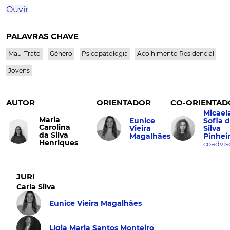
Ouvir
PALAVRAS CHAVE
Mau-Trato
Género
Psicopatologia
Acolhimento Residencial
Jovens
AUTOR
ORIENTADOR
CO-ORIENTAD
Micael
Maria
Eunice
Sofia 
Carolina
Vieira
Silva
da Silva
Magalhães
Pinhei
Henriques
coadvis
JURI
Carla Silva
Eunice Vieira Magalhães
Lígia Maria Santos Monteiro