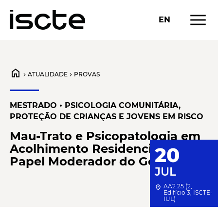
menu
EN
home
ATUALIDADE
PROVAS
chevron_right
chevron_right
MESTRADO • PSICOLOGIA COMUNITÁRIA,
PROTEÇÃO DE CRIANÇAS E JOVENS EM RISCO
Mau-Trato e Psicopatologia em
Acolhimento Residencial: O
20
Papel Moderador do Género
JUL
AA2.25 (2,
location_on
Edifício 3, ISCTE-
IUL)