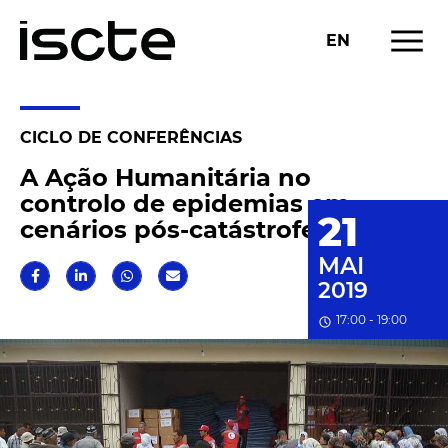
menu
EN
CICLO DE CONFERÊNCIAS
A Ação Humanitária no
controlo de epidemias em
21
cenários pós-catástrofe
MAI
2019
17:00 - 19:00
schedule