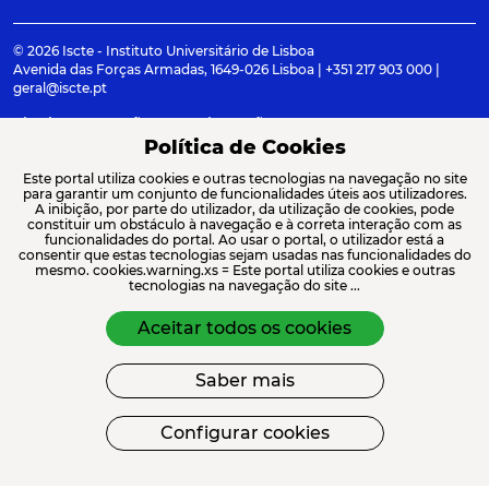
© 2026 Iscte - Instituto Universitário de Lisboa
Avenida das Forças Armadas, 1649-026 Lisboa | +351 217 903 000 |
geral@iscte.pt
Elogios, Sugestões e Reclamações
Termos e condições
Canal de denúncia
Política de Cookies
Este portal utiliza cookies e outras tecnologias na navegação no site
para garantir um conjunto de funcionalidades úteis aos utilizadores.
A inibição, por parte do utilizador, da utilização de cookies, pode
constituir um obstáculo à navegação e à correta interação com as
ACREDITAÇÕES E ASSOCIAÇÕES
funcionalidades do portal. Ao usar o portal, o utilizador está a
consentir que estas tecnologias sejam usadas nas funcionalidades do
mesmo. cookies.warning.xs = Este portal utiliza cookies e outras
tecnologias na navegação do site ...
Aceitar todos os cookies
Saber mais
FINANCIAMENTO
Configurar cookies