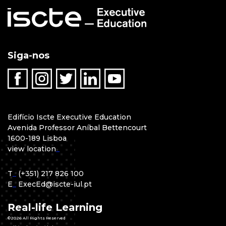
Siga-nos
Edifício Iscte Executive Education
Avenida Professor Aníbal Bettencourt
1600-189 Lisboa
view location
_
T
_
(+351) 217 826 100
E
_
ExecEd@iscte-iul.pt
Real-life Learning
©2026 All Rights Reserved