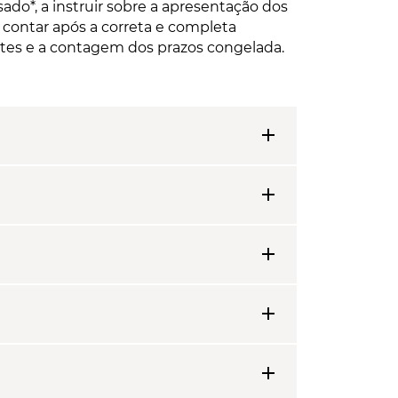
do*, a instruir sobre a apresentação dos
contar após a correta e completa
ntes e a contagem dos prazos congelada.
add
add
add
add
add