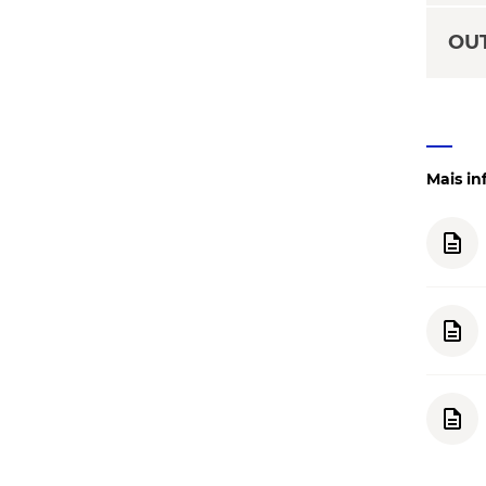
OU
Mais i
description
description
description