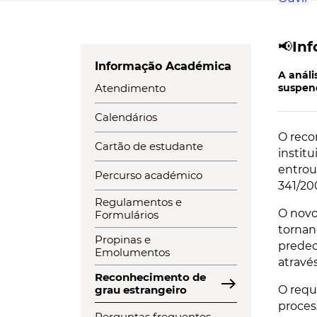
📢In
Informação Académica
A anál
Atendimento
suspen
Calendários
O reco
Cartão de estudante
instit
entrou
Percurso académico
341/20
Regulamentos e
O novo
Formulários
tornan
Propinas e
predec
Emolumentos
atravé
Reconhecimento de
east
grau estrangeiro
O requ
proces
Perguntas frequentes