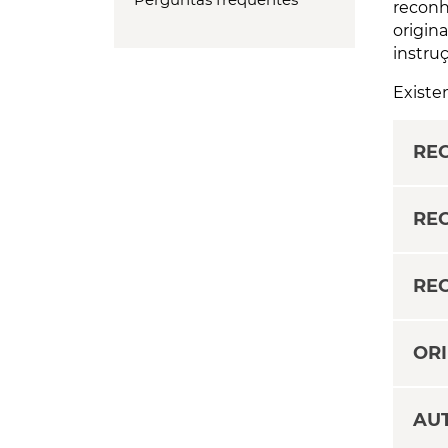
reconh
origin
instru
Existe
RE
RE
RE
OR
AU