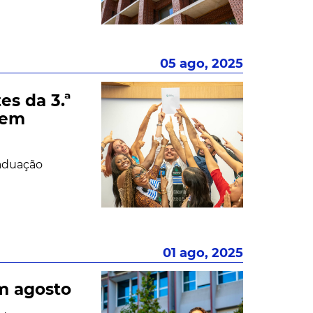
05 ago, 2025
s da 3.ª
 em
raduação
01 ago, 2025
m agosto