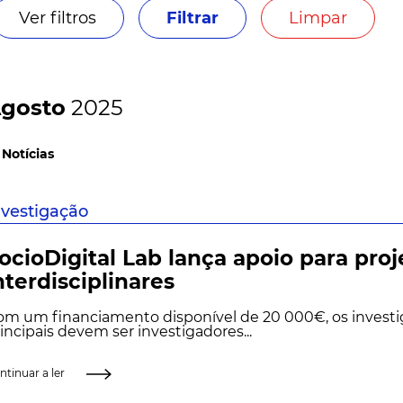
Ver filtros
Filtrar
Limpar
gosto
2025
 Notícias
nvestigação
ocioDigital Lab lança apoio para proj
nterdisciplinares
om um financiamento disponível de 20 000€, os invest
incipais devem ser investigadores...
ntinuar a ler