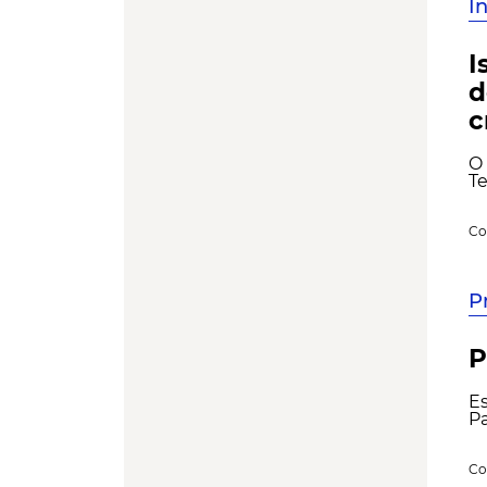
I
I
d
c
O 
Te
Co
P
P
Es
Pa
Co