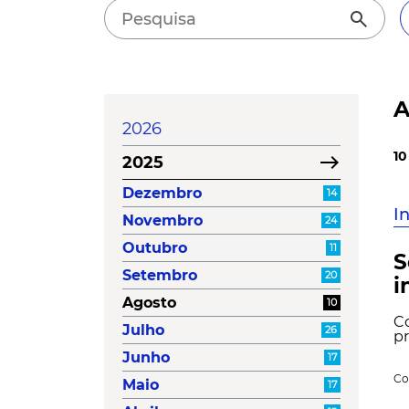
search
A
2026
10
east
2025
Dezembro
14
I
Novembro
24
Outubro
11
S
Setembro
20
i
Agosto
10
C
Julho
26
pr
Junho
17
Co
Maio
17