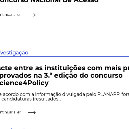
ntinuar a ler
nvestigação
scte entre as instituições com mais p
provados na 3.ª edição do concurso
cience4Policy
e acordo com a informação divulgada pelo PLANAPP, fo
 candidaturas (resultados...
ntinuar a ler