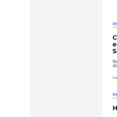
I
C
e
S
Re
do
Co
I
H