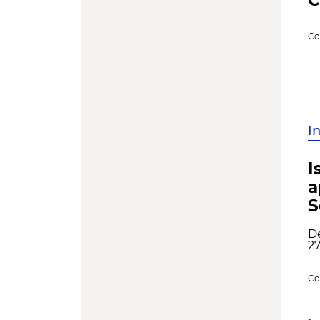
Co
I
I
a
S
D
27
Co