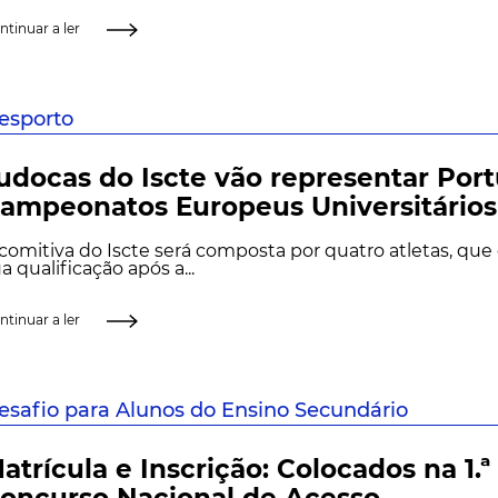
ntinuar a ler
esporto
udocas do Iscte vão representar Port
ampeonatos Europeus Universitários
comitiva do Iscte será composta por quatro atletas, que
a qualificação após a...
ntinuar a ler
esafio para Alunos do Ensino Secundário
atrícula e Inscrição: Colocados na 1.ª
oncurso Nacional de Acesso