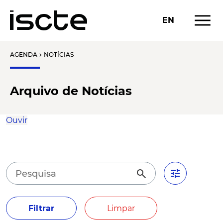
menu
EN
AGENDA
NOTÍCIAS
chevron_right
Arquivo de Notícias
Ouvir
tune
search
Filtrar
Limpar