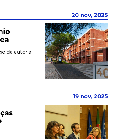
20 nov, 2025
mio
nea
io da autoria
19 nov, 2025
nças
e