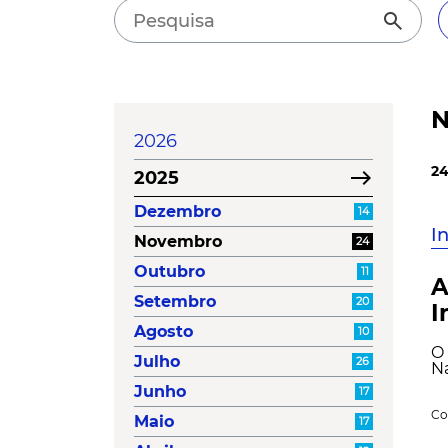
search
N
2026
24
east
2025
Dezembro
14
I
Novembro
24
Outubro
11
A
Setembro
20
I
Agosto
10
O 
Julho
26
Na
Junho
17
Co
Maio
17