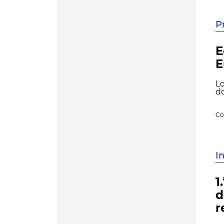
P
E
E
Lo
do
Co
I
1
d
r