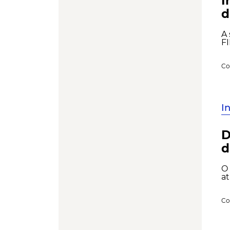
I
d
A
FI
Co
I
D
d
O 
at
Co