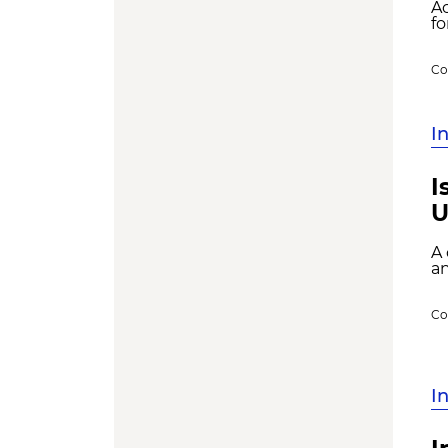
Ao
fo
Co
I
I
U
A 
an
Co
I