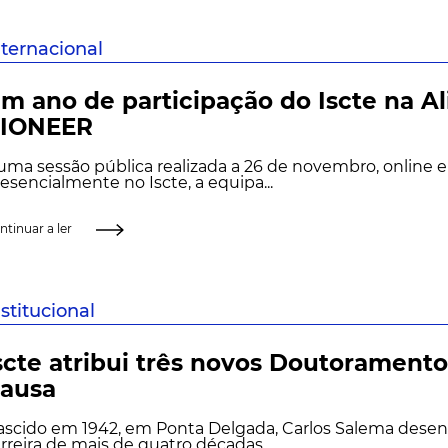
nternacional
m ano de participação do Iscte na A
IONEER
ma sessão pública realizada a 26 de novembro, online e
esencialmente no Iscte, a equipa...
ntinuar a ler
nstitucional
scte atribui três novos Doutoramento
ausa
ascido em 1942, em Ponta Delgada, Carlos Salema dese
rreira de mais de quatro décadas...