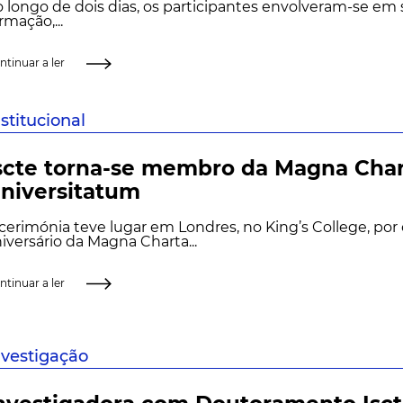
 longo de dois dias, os participantes envolveram-se em
rmação,...
ntinuar a ler
nstitucional
scte torna-se membro da Magna Cha
niversitatum
cerimónia teve lugar em Londres, no King’s College, por
iversário da Magna Charta...
ntinuar a ler
nvestigação