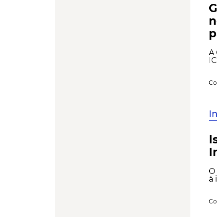
G
n
p
A 
IC
Co
I
I
I
O 
à 
Co