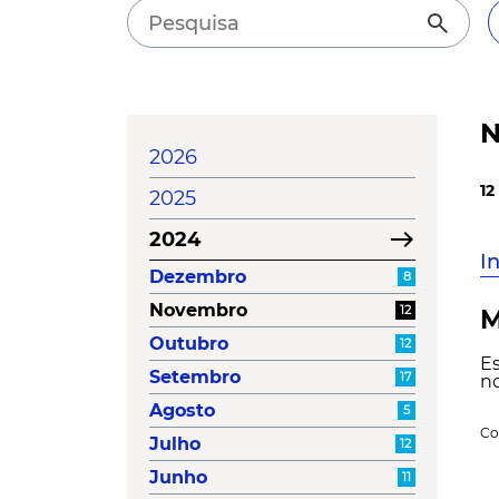
search
N
2026
12
2025
east
2024
I
Dezembro
8
Novembro
12
M
Outubro
12
Es
Setembro
17
no
Agosto
5
Co
Julho
12
Junho
11