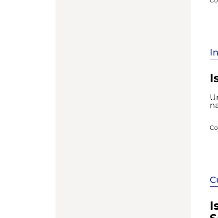
Co
I
I
U
na
Co
C
I