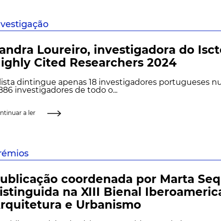
nvestigação
andra Loureiro, investigadora do Iscte
ighly Cited Researchers 2024
lista dintingue apenas 18 investigadores portugueses n
886 investigadores de todo o...
ntinuar a ler
rémios
ublicação coordenada por Marta Seq
istinguida na XIII Bienal Iberoameri
rquitetura e Urbanismo