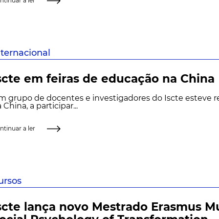
ntinuar a ler
nternacional
scte em feiras de educação na China
m grupo de docentes e investigadores do Iscte esteve
 China, a participar...
ntinuar a ler
ursos
scte lança novo Mestrado Erasmus 