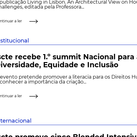
publicação Living in Lisbon. An Architectural View on H
allenges, editada pela Professora...
ntinuar a ler
nstitucional
scte recebe 1.º summit Nacional para 
iversidade, Equidade e Inclusão
evento pretende promover a literacia para os Direitos 
conhecer a importância da criação...
ntinuar a ler
nternacional
scte promove cinco Blended Intensi