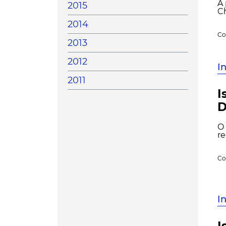
A 
2015
Ch
2014
Co
2013
2012
I
2011
I
D
O 
re
Co
I
I