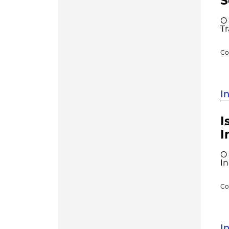
S
O
Tr
Co
I
I
I
O
In
Co
I