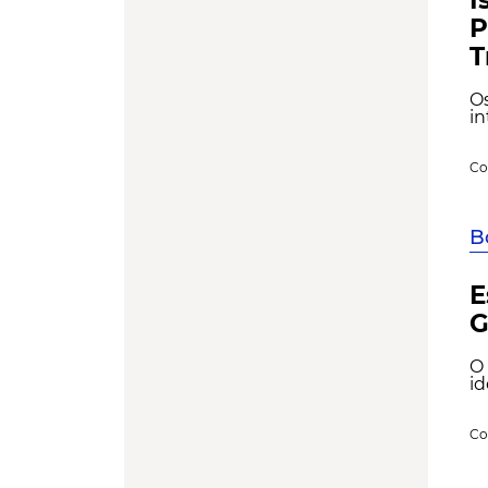
P
T
O
in
Co
B
E
G
O
id
Co