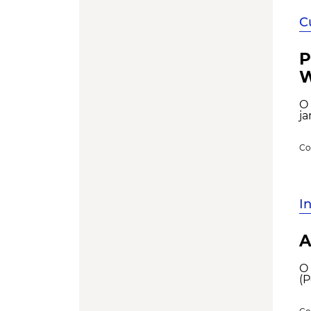
C
P
W
O 
ja
Co
I
A
O 
(P