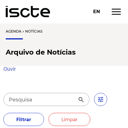
menu
EN
AGENDA
NOTÍCIAS
chevron_right
Arquivo de Notícias
Ouvir
tune
search
Filtrar
Limpar