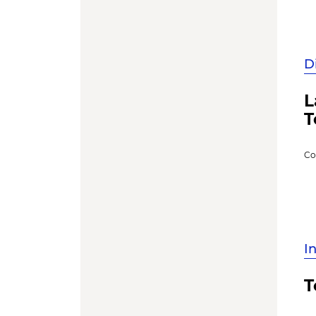
D
L
T
Co
I
T