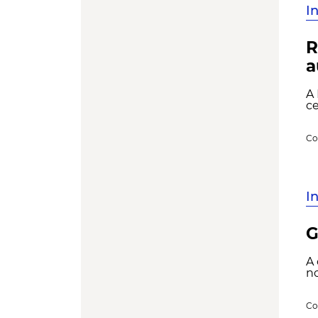
I
R
a
A 
ce
Co
I
G
A 
no
Co