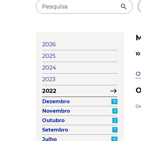
search
M
2026
10
2025
2024
O
2023
O
east
2022
Dezembro
10
Co
Novembro
5
Outubro
2
Setembro
7
Julho
10