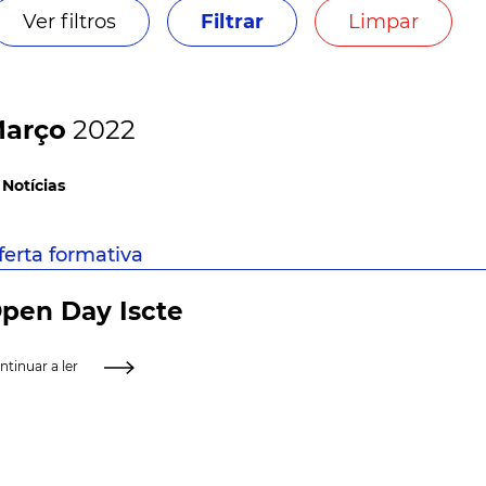
Ver filtros
Filtrar
Limpar
arço
2022
 Notícias
ferta formativa
pen Day Iscte
ntinuar a ler