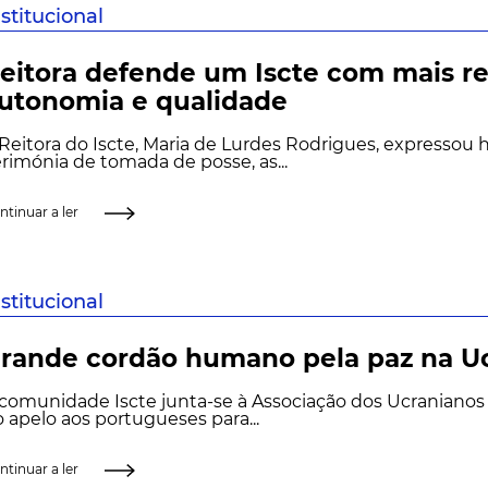
nstitucional
eitora defende um Iscte com mais re
utonomia e qualidade
Reitora do Iscte, Maria de Lurdes Rodrigues, expressou h
rimónia de tomada de posse, as...
ntinuar a ler
nstitucional
rande cordão humano pela paz na U
comunidade Iscte junta-se à Associação dos Ucranianos
 apelo aos portugueses para...
ntinuar a ler