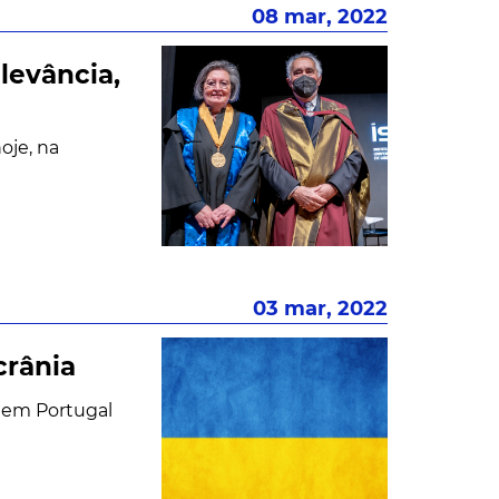
08 mar, 2022
levância,
oje, na
03 mar, 2022
crânia
 em Portugal