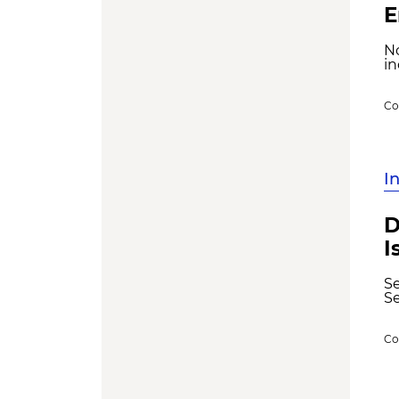
E
N
in
Co
I
D
I
S
Se
Co