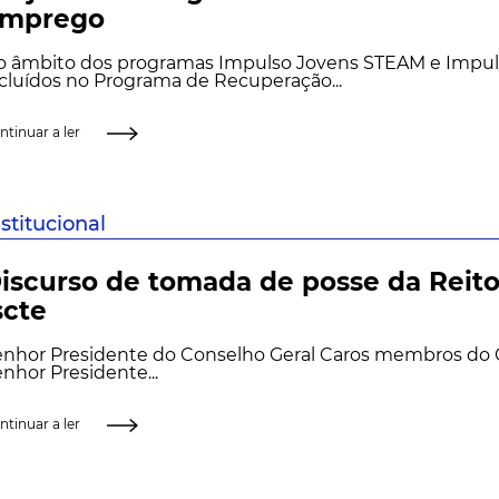
mprego
o âmbito dos programas Impulso Jovens STEAM e Impuls
cluídos no Programa de Recuperação...
ntinuar a ler
nstitucional
iscurso de tomada de posse da Reito
scte
enhor Presidente do Conselho Geral Caros membros do 
nhor Presidente...
ntinuar a ler