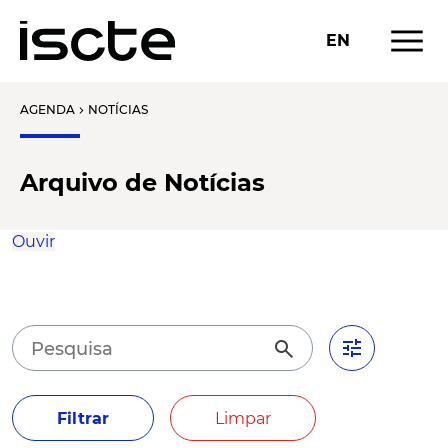
menu
EN
AGENDA
NOTÍCIAS
chevron_right
Arquivo de Notícias
Ouvir
tune
search
Filtrar
Limpar