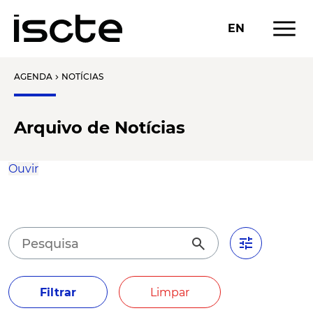
menu
EN
AGENDA
NOTÍCIAS
chevron_right
Arquivo de Notícias
Ouvir
tune
search
Filtrar
Limpar