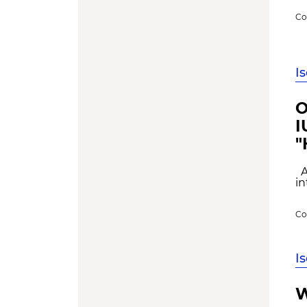
Co
I
O
I
"
A 
in
Co
I
W