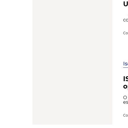
U
O 
co
Co
I
I
o
O
es
Co