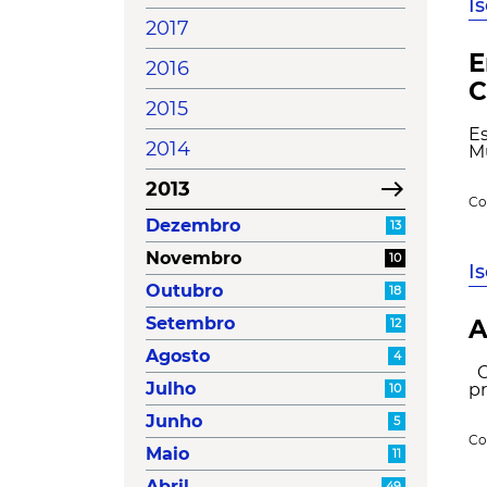
I
2017
E
2016
C
2015
E
2014
Mu
east
2013
Co
Dezembro
13
Novembro
10
I
Outubro
18
Setembro
A
12
Agosto
4
O
Julho
pr
10
Junho
5
Co
Maio
11
Abril
49