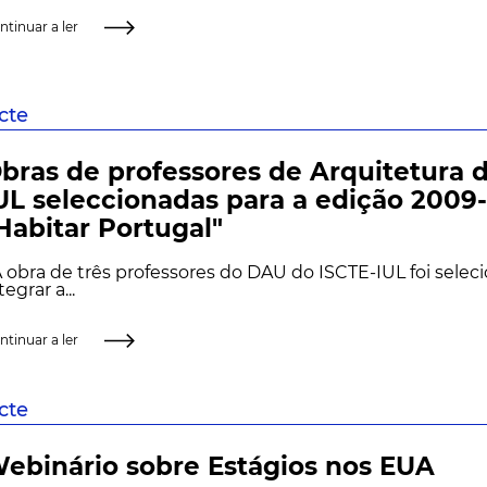
ntinuar a ler
scte
bras de professores de Arquitetura 
UL seleccionadas para a edição 2009-
Habitar Portugal"
obra de três professores do DAU do ISCTE-IUL foi selec
tegrar a...
ntinuar a ler
scte
ebinário sobre Estágios nos EUA