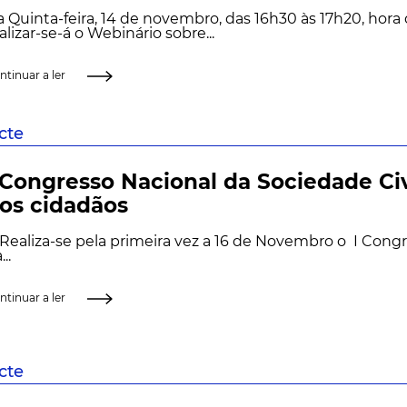
 Quinta-feira, 14 de novembro, das 16h30 às 17h20, hora 
alizar-se-á o Webinário sobre...
ntinuar a ler
scte
 Congresso Nacional da Sociedade Civ
os cidadãos
aliza-se pela primeira vez a 16 de Novembro o I Congr
...
ntinuar a ler
scte