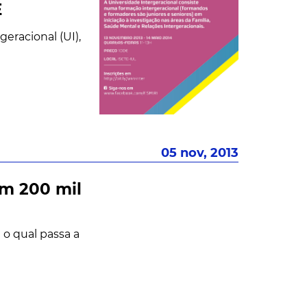
E
eracional (UI),
05 nov, 2013
om 200 mil
o qual passa a