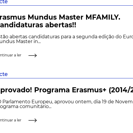
scte
rasmus Mundus Master MFAMILY.
andidaturas abertas!!
stão abertas candidaturas para a segunda edição do Eu
ndus Master in...
ntinuar a ler
scte
provado! Programa Erasmus+ (2014/
 Parlamento Europeu, aprovou ontem, dia 19 de Novemb
ograma comunitário...
ntinuar a ler