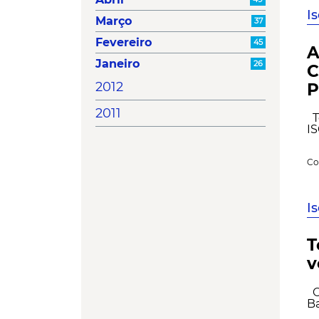
I
Março
37
Fevereiro
45
A
Janeiro
26
C
2012
P
2011
Te
IS
Co
I
T
v
O
Ba