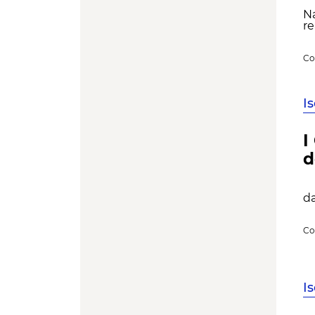
Na
re
Co
I
I
d
Re
da
Co
I